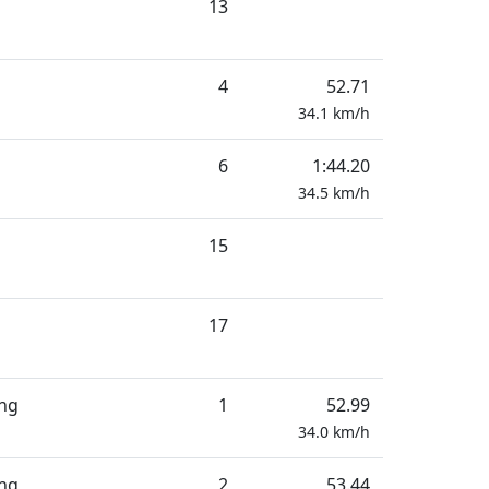
13
4
52.71
34.1
km/h
6
1:44.20
34.5
km/h
15
17
ung
1
52.99
34.0
km/h
ung
2
53.44