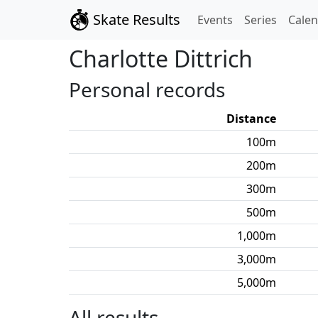
Skate Results
Events
Series
Cale
Charlotte
Dittrich
Personal records
Distance
100
m
200
m
300
m
500
m
1,000
m
3,000
m
5,000
m
All results