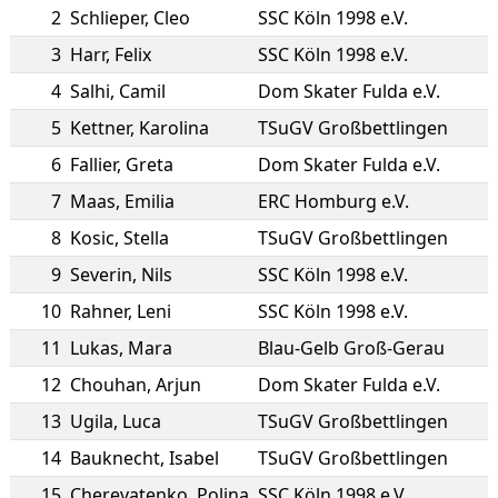
2
Schlieper
,
Cleo
SSC Köln 1998 e.V.
3
Harr
,
Felix
SSC Köln 1998 e.V.
4
Salhi
,
Camil
Dom Skater Fulda e.V.
5
Kettner
,
Karolina
TSuGV Großbettlingen
6
Fallier
,
Greta
Dom Skater Fulda e.V.
7
Maas
,
Emilia
ERC Homburg e.V.
8
Kosic
,
Stella
TSuGV Großbettlingen
9
Severin
,
Nils
SSC Köln 1998 e.V.
10
Rahner
,
Leni
SSC Köln 1998 e.V.
11
Lukas
,
Mara
Blau-Gelb Groß-Gerau
12
Chouhan
,
Arjun
Dom Skater Fulda e.V.
13
Ugila
,
Luca
TSuGV Großbettlingen
14
Bauknecht
,
Isabel
TSuGV Großbettlingen
15
Cherevatenko
,
Polina
SSC Köln 1998 e.V.