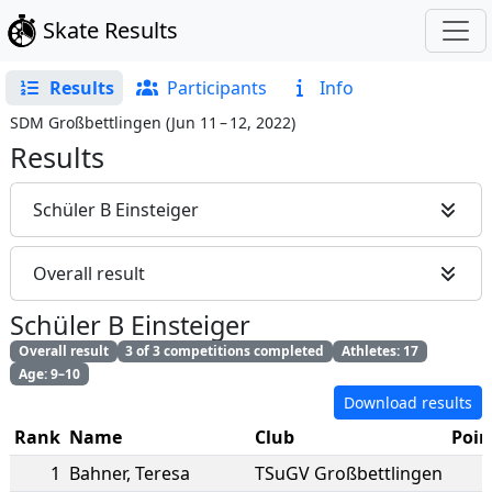
Skate Results
Results
Participants
Info
SDM Großbettlingen
(
Jun 11 – 12, 2022
)
Results
Schüler B Einsteiger
Overall result
Schüler B Einsteiger
Overall result
3 of 3 competitions completed
Athletes: 17
Age: 9–10
Download results
Rank
Name
Club
Poin
1
Bahner
,
Teresa
TSuGV Großbettlingen