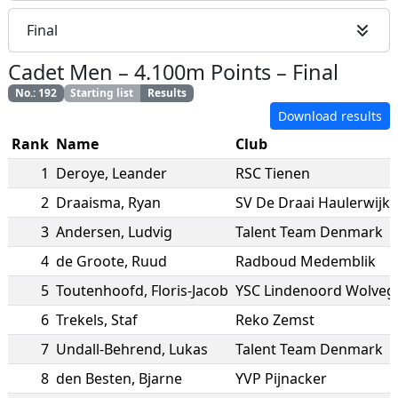
Final
Cadet Men
–
4.100m Points
–
Final
No.
:
192
Starting list
Results
Download results
Rank
Name
Club
1
Deroye
,
Leander
RSC Tienen
2
Draaisma
,
Ryan
SV De Draai Haulerwijk
3
Andersen
,
Ludvig
Talent Team Denmark
4
de Groote
,
Ruud
Radboud Medemblik
5
Toutenhoofd
,
Floris-Jacob
YSC Lindenoord Wolveg
6
Trekels
,
Staf
Reko Zemst
7
Undall-Behrend
,
Lukas
Talent Team Denmark
8
den Besten
,
Bjarne
YVP Pijnacker