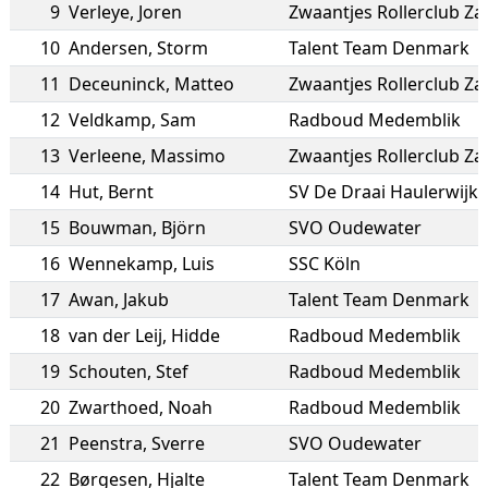
9
Verleye
,
Joren
Zwaantjes Rollerclub Z
10
Andersen
,
Storm
Talent Team Denmark
11
Deceuninck
,
Matteo
Zwaantjes Rollerclub Z
12
Veldkamp
,
Sam
Radboud Medemblik
13
Verleene
,
Massimo
Zwaantjes Rollerclub Z
14
Hut
,
Bernt
SV De Draai Haulerwijk
15
Bouwman
,
Björn
SVO Oudewater
16
Wennekamp
,
Luis
SSC Köln
17
Awan
,
Jakub
Talent Team Denmark
18
van der Leij
,
Hidde
Radboud Medemblik
19
Schouten
,
Stef
Radboud Medemblik
20
Zwarthoed
,
Noah
Radboud Medemblik
21
Peenstra
,
Sverre
SVO Oudewater
22
Børgesen
,
Hjalte
Talent Team Denmark