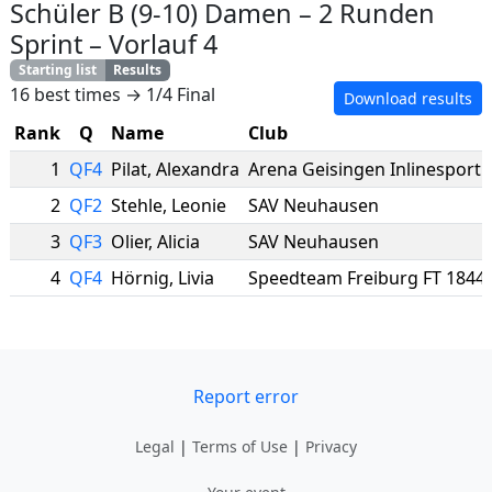
Schüler B (9-10) Damen
–
2 Runden
Sprint
–
Vorlauf 4
Starting list
Results
16 best times → 1/4 Final
Download results
Rank
Q
Name
Club
1
QF4
Pilat
,
Alexandra
Arena Geisingen Inlinesport e
2
QF2
Stehle
,
Leonie
SAV Neuhausen
3
QF3
Olier
,
Alicia
SAV Neuhausen
4
QF4
Hörnig
,
Livia
Speedteam Freiburg FT 1844
Report error
Legal
|
Terms of Use
|
Privacy