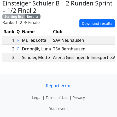
Einsteiger Schüler B
–
2 Runden Sprint
–
1/2 Final 2
Starting list
Results
Ranks 1–2 → Finale
Download results
Rank
Q
Name
Club
1
F
Müller
,
Lotta
SAV Neuhausen
2
F
Drobnjik
,
Luna
TSV Bernhausen
3
Schuler
,
Mette
Arena Geisingen Inlinesport e.V.
Report error
Legal
|
Terms of Use
|
Privacy
Your event