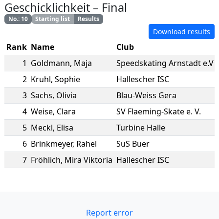
Geschicklichkeit
–
Final
No.
:
10
Starting list
Results
Download results
Rank
Name
Club
1
Goldmann
,
Maja
Speedskating Arnstadt e.V
2
Kruhl
,
Sophie
Hallescher ISC
3
Sachs
,
Olivia
Blau-Weiss Gera
4
Weise
,
Clara
SV Flaeming-Skate e. V.
5
Meckl
,
Elisa
Turbine Halle
6
Brinkmeyer
,
Rahel
SuS Buer
7
Fröhlich
,
Mira Viktoria
Hallescher ISC
Report error