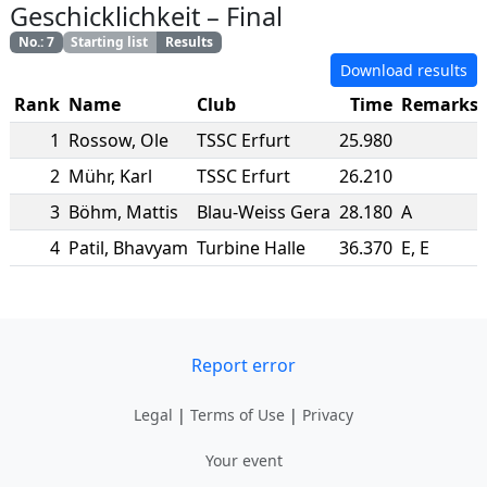
Geschicklichkeit
–
Final
No.
:
7
Starting list
Results
Download results
Rank
Name
Club
Time
Remarks
1
Rossow
,
Ole
TSSC Erfurt
25.980
2
Mühr
,
Karl
TSSC Erfurt
26.210
3
Böhm
,
Mattis
Blau-Weiss Gera
28.180
A
4
Patil
,
Bhavyam
Turbine Halle
36.370
E, E
Report error
Legal
|
Terms of Use
|
Privacy
Your event