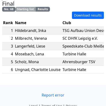
Final
No.
:
68
Starting list
Results
Download results
Rank
Name
Club
1
Hildebrandt
,
Inka
TSG Aufbau Union Dess
2
Milbrecht
,
Verena
SC DHfK Leipzig e.V.
3
Langerfeld
,
Liese
Speedskate-Club Meißen 
4
Mosebach
,
Lena
Turbine Halle
5
Scholz
,
Mona
Ahrensburger TSV
6
Ungnad
,
Charlotte Louise
Turbine Halle
Report error
Legal
|
Terms of Use
|
Privacy