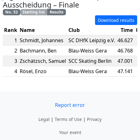
Ausscheidung
–
Finale
No.
:
52
Starting list
Results
Download results
Rank
Name
Club
Time
1
Schmidt
,
Johannes
SC DHfK Leipzig e.V.
46.627
2
Bachmann
,
Ben
Blau-Weiss Gera
46.768
3
Zschätzsch
,
Samuel
SCC Skating Berlin
47.001
4
Rösel
,
Enzo
Blau-Weiss Gera
47.141
Report error
Legal
|
Terms of Use
|
Privacy
Your event