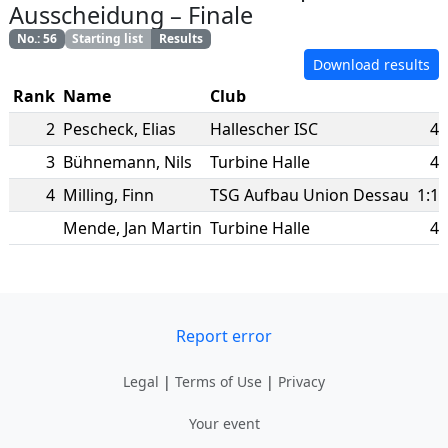
Ausscheidung
–
Finale
No.
:
56
Starting list
Results
Download results
Rank
Name
Club
2
Pescheck
,
Elias
Hallescher ISC
44
3
Bühnemann
,
Nils
Turbine Halle
45
4
Milling
,
Finn
TSG Aufbau Union Dessau
1:10
Mende
,
Jan Martin
Turbine Halle
44
Report error
Legal
|
Terms of Use
|
Privacy
Your event