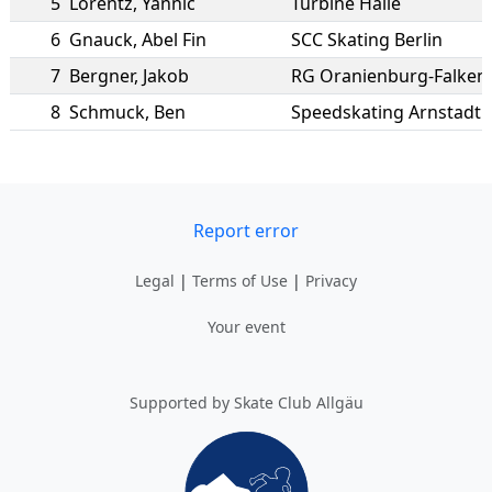
5
Lorentz
,
Yannic
Turbine Halle
6
Gnauck
,
Abel Fin
SCC Skating Berlin
7
Bergner
,
Jakob
RG Oranienburg-Falken
8
Schmuck
,
Ben
Speedskating Arnstadt 
Report error
Legal
|
Terms of Use
|
Privacy
Your event
Supported by Skate Club Allgäu