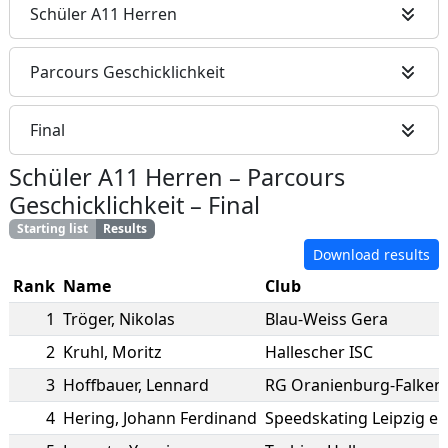
Schüler A11 Herren
Parcours Geschicklichkeit
Final
Schüler A11 Herren
–
Parcours
Geschicklichkeit
–
Final
Starting list
Results
Download results
Rank
Name
Club
1
Tröger
,
Nikolas
Blau-Weiss Gera
2
Kruhl
,
Moritz
Hallescher ISC
3
Hoffbauer
,
Lennard
RG Oranienburg-Falken
4
Hering
,
Johann Ferdinand
Speedskating Leipzig e.V