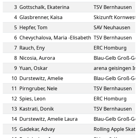
3
Gottschalk
,
Ekaterina
TSV Bernhausen
4
Glasbrenner
,
Kaisa
Skizunft Kornwest
5
Hepfer
,
Tom
SAV Neuhausen
6
Chevychalova
,
Maria -Elisabeth
TSV Bernhausen
7
Rauch
,
Eny
ERC Homburg
8
Nicosia
,
Aurora
Blau-Gelb Groß-Ge
9
Yuan
,
Oskar
arena geisingen Inl
10
Durstewitz
,
Amelie
Blau-Gelb Groß-Ge
11
Pirngruber
,
Nele
TSV Bernhausen
12
Spies
,
Leon
ERC Homburg
13
Kastrati
,
Donik
TSV Bernhausen
14
Durstewitz
,
Amelie Laura
Blau-Gelb Groß-Ge
15
Gadekar
,
Advay
Rolling Apple Skat