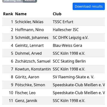
Starting list
Results
Download results
Rank
Name
Club
1
Schickler
,
Niklas
TSSC Erfurt
2
Hoffmann
,
Nino
Hallescher ISC
3
Schmidt
,
Johannes
SC DHfK Leipzig e.V.
4
Geinitz
,
Lennart
Blau-Weiss Gera
5
Dohmel
,
Arved
SSC Köln 1998 e.V.
6
Zschätzsch
,
Samuel
SCC Skating Berlin
7
Kowtun
,
Konstantin
SSC Köln 1998 e.V.
8
Göritz
,
Aaron
SV Flaeming-Skate e. V.
9
Pötschke
,
Simon
Speedskate-Club Meißen e. V.
10
Fischer
,
Leo
Speedskate-Club Meißen e. V.
11
Genz
,
Jannik
SSC Köln 1998 e.V.