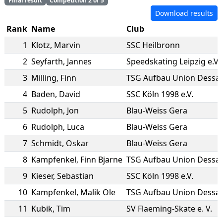
Final result
Competition 2 of 5
Download results
Rank
Name
Club
1
Klotz
,
Marvin
SSC Heilbronn
2
Seyfarth
,
Jannes
Speedskating Leipzig e.V.
3
Milling
,
Finn
TSG Aufbau Union Dessa
4
Baden
,
David
SSC Köln 1998 e.V.
5
Rudolph
,
Jon
Blau-Weiss Gera
6
Rudolph
,
Luca
Blau-Weiss Gera
7
Schmidt
,
Oskar
Blau-Weiss Gera
8
Kampfenkel
,
Finn Bjarne
TSG Aufbau Union Dessa
9
Kieser
,
Sebastian
SSC Köln 1998 e.V.
10
Kampfenkel
,
Malik Ole
TSG Aufbau Union Dessa
11
Kubik
,
Tim
SV Flaeming-Skate e. V.