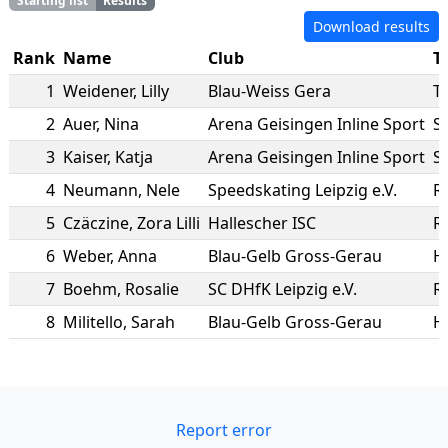
Starting list
Results
Download results
Rank
Name
Club
T
1
Weidener
,
Lilly
Blau-Weiss Gera
T
2
Auer
,
Nina
Arena Geisingen Inline Sport
S
3
Kaiser
,
Katja
Arena Geisingen Inline Sport
S
4
Neumann
,
Nele
Speedskating Leipzig e.V.
R
5
Czäczine
,
Zora Lilli
Hallescher ISC
R
6
Weber
,
Anna
Blau-Gelb Gross-Gerau
H
7
Boehm
,
Rosalie
SC DHfK Leipzig e.V.
R
8
Militello
,
Sarah
Blau-Gelb Gross-Gerau
H
Report error