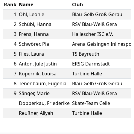
Rank
Name
Club
1
Ohl
,
Leonie
Blau-Gelb Groß-Gerau
2
Schübl
,
Hanna
RSV Blau-Weiß Gera
3
Frens
,
Hanna
Hallescher ISC e.V.
4
Schwörer
,
Pia
Arena Geisingen Inlinesport
5
Files
,
Laura
TS Bayreuth
6
Anton
,
Jule Justin
ERSG Darmstadt
7
Köpernik
,
Louisa
Turbine Halle
8
Tenenbaum
,
Eugenia
Blau-Gelb Groß-Gerau
9
Sänger
,
Marie
RSV Blau-Weiß Gera
Dobberkau
,
Friederike
Skate-Team Celle
Reußner
,
Aliyah
Turbine Halle