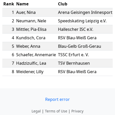
Rank
Name
Club
1
Auer
,
Nina
Arena Geisingen Inlinesport e
2
Neumann
,
Nele
Speedskating Leipzig e.V.
3
Mittler
,
Pia-Elisa
Hallescher ISC e.V.
4
Kundisch
,
Cora
RSV Blau-Weiß Gera
5
Weber
,
Anna
Blau-Gelb Groß-Gerau
6
Schaefer
,
Annemarie
TSSC Erfurt e. V.
7
Hadzizulfic
,
Lea
TSV Bernhausen
8
Weidener
,
Lilly
RSV Blau-Weiß Gera
Report error
Legal
|
Terms of Use
|
Privacy