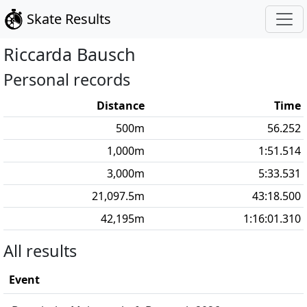
Skate Results
Riccarda
Bausch
Personal records
Distance
Time
500
m
56.252
1,000
m
1:51.514
3,000
m
5:33.531
21,097.5
m
43:18.500
42,195
m
1:16:01.310
All results
Event