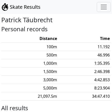
Skate Results
Patrick
Täubrecht
Personal records
Distance
Time
100
m
11.192
500
m
46.996
1,000
m
1:35.395
1,500
m
2:46.398
3,000
m
4:42.853
5,000
m
8:23.904
21,097.5
m
34:47.410
All results