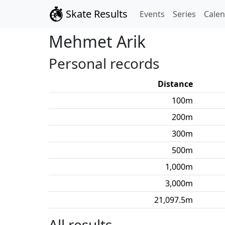
Skate Results
Events
Series
Cale
Mehmet
Arik
Personal records
Distance
100
m
200
m
300
m
500
m
1,000
m
3,000
m
21,097.5
m
All results