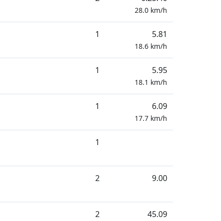
28.0
km/h
1
5.81
18.6
km/h
1
5.95
18.1
km/h
1
6.09
17.7
km/h
1
2
9.00
2
45.09