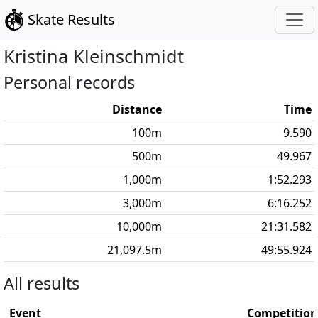
Skate Results
Kristina
Kleinschmidt
Personal records
Distance
Time
100
m
9.590
500
m
49.967
1,000
m
1:52.293
3,000
m
6:16.252
10,000
m
21:31.582
21,097.5
m
49:55.924
All results
Event
Competition