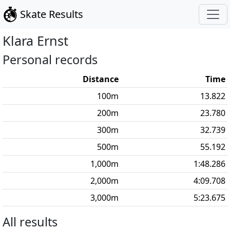
Skate Results
Klara
Ernst
Personal records
Distance
Time
100
m
13.822
200
m
23.780
300
m
32.739
500
m
55.192
1,000
m
1:48.286
2,000
m
4:09.708
3,000
m
5:23.675
All results