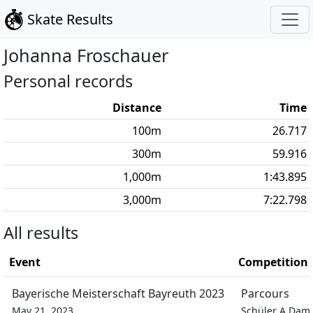
Skate Results
Johanna
Froschauer
Personal records
Distance
Time
100
m
26.717
300
m
59.916
1,000
m
1:43.895
3,000
m
7:22.798
All results
Event
Competition
Bayerische Meisterschaft Bayreuth 2023
Parcours
May 21, 2023
Schüler A Dam