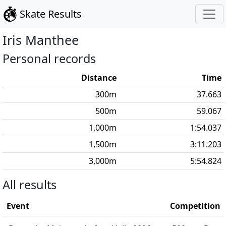
Skate Results
Iris
Manthee
Personal records
Distance
Time
300
m
37.663
500
m
59.067
1,000
m
1:54.037
1,500
m
3:11.203
3,000
m
5:54.824
All results
Event
Competition