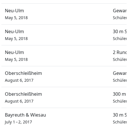
Neu-Ulm
Gewan
May 5, 2018
Schüle
Neu-Ulm
30 m S
May 5, 2018
Schüle
Neu-Ulm
2 Rund
May 5, 2018
Schüle
Oberschleißheim
Gewan
August 6, 2017
Schüle
Oberschleißheim
300 m 
August 6, 2017
Schüle
Bayreuth & Wiesau
30 m S
July 1 – 2, 2017
Schüle