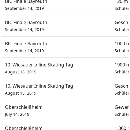
BIC Finale Bayreuth
120 m 
September 14, 2019
Schüle
BIC Finale Bayreuth
Geschi
September 14, 2019
Schüle
BIC Finale Bayreuth
1000 m
September 14, 2019
Schüle
10. Wiesauer Inline Skating Tag
1900 m
August 18, 2019
Schüle
10. Wiesauer Inline Skating Tag
Geschi
August 18, 2019
Schüle
Oberschleißheim
Gewan
July 14, 2019
Schüle
Oberschleißheim
1.000 