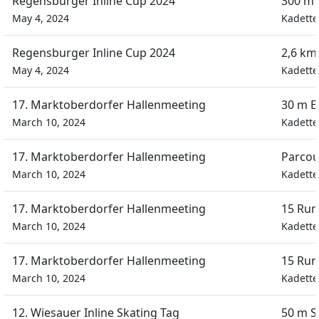
Regensburger Inline Cup 2024
300 m 
May 4, 2024
Kadett
Regensburger Inline Cup 2024
2,6 km
May 4, 2024
Kadett
17. Marktoberdorfer Hallenmeeting
30 m E
March 10, 2024
Kadett
17. Marktoberdorfer Hallenmeeting
Parcou
March 10, 2024
Kadett
17. Marktoberdorfer Hallenmeeting
15 Run
March 10, 2024
Kadett
17. Marktoberdorfer Hallenmeeting
15 Run
March 10, 2024
Kadett
12. Wiesauer Inline Skating Tag
50 m S