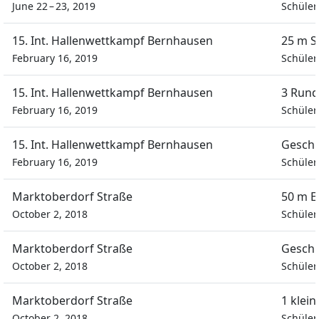
June 22 – 23, 2019
Schüle
15. Int. Hallenwettkampf Bernhausen
25 m S
February 16, 2019
Schüler
15. Int. Hallenwettkampf Bernhausen
3 Rund
February 16, 2019
Schüler
15. Int. Hallenwettkampf Bernhausen
Geschi
February 16, 2019
Schüler
Marktoberdorf Straße
50 m Ei
October 2, 2018
Schüle
Marktoberdorf Straße
Geschi
October 2, 2018
Schüle
Marktoberdorf Straße
1 klei
October 2, 2018
Schüle