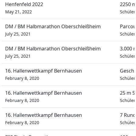
Henfenfeld 2022
2250 m
May 21, 2022
Schüle
DM / BM Halbmarathon Oberschleißheim
Parcou
July 25, 2021
Schüle
DM / BM Halbmarathon Oberschleißheim
3.000 
July 25, 2021
Schüle
16. Hallenwettkampf Bernhausen
Geschi
February 8, 2020
Schüler
16. Hallenwettkampf Bernhausen
25 m S
February 8, 2020
Schüler
16. Hallenwettkampf Bernhausen
7 Rund
February 8, 2020
Schüler