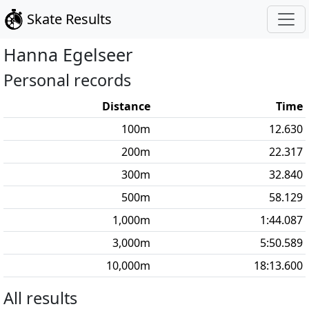
Skate Results
Hanna
Egelseer
Personal records
Distance
Time
100
m
12.630
200
m
22.317
300
m
32.840
500
m
58.129
1,000
m
1:44.087
3,000
m
5:50.589
10,000
m
18:13.600
All results