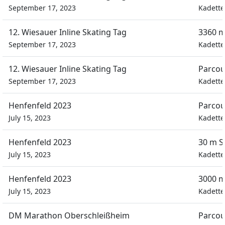
September 17, 2023
Kadett
12. Wiesauer Inline Skating Tag
3360 m
September 17, 2023
Kadett
12. Wiesauer Inline Skating Tag
Parcou
September 17, 2023
Kadett
Henfenfeld 2023
Parcou
July 15, 2023
Kadett
Henfenfeld 2023
30 m S
July 15, 2023
Kadett
Henfenfeld 2023
3000 m
July 15, 2023
Kadett
DM Marathon Oberschleißheim
Parcou