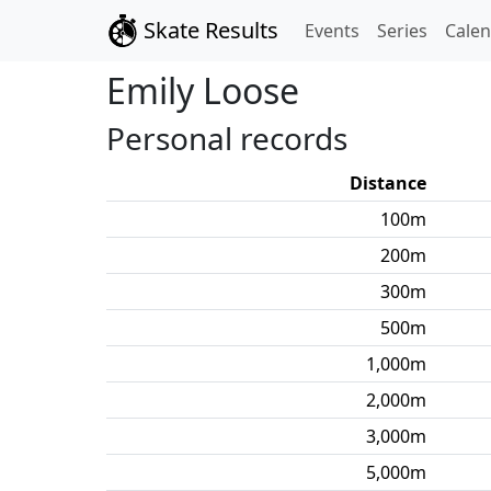
Skate Results
Events
Series
Cale
Emily
Loose
Personal records
Distance
100
m
200
m
300
m
500
m
1,000
m
2,000
m
3,000
m
5,000
m