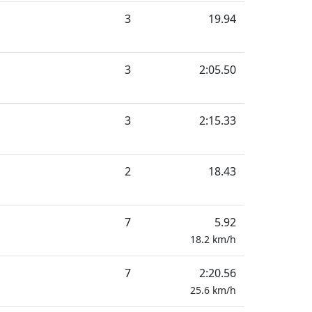
3
19.94
3
2:05.50
3
2:15.33
2
18.43
7
5.92
18.2
km/h
7
2:20.56
25.6
km/h