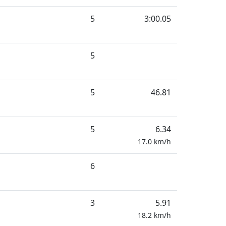
5
3:00.05
5
5
46.81
5
6.34
17.0
km/h
6
3
5.91
18.2
km/h