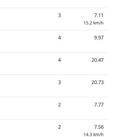
3
7.11
15.2
km/h
4
9.97
4
20.47
3
20.73
2
7.77
2
7.56
14.3
km/h