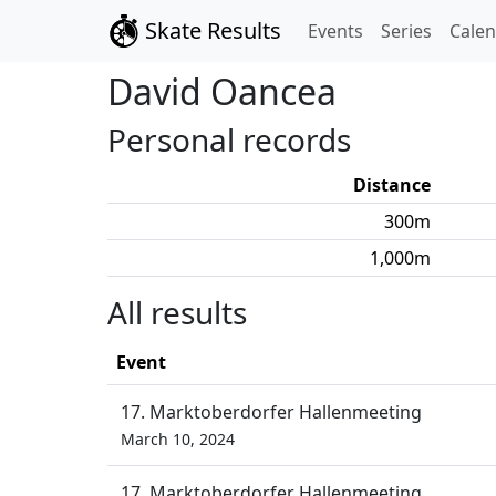
Skate Results
Events
Series
Cale
David
Oancea
Personal records
Distance
300
m
1,000
m
All results
Event
17. Marktoberdorfer Hallenmeeting
March 10, 2024
17. Marktoberdorfer Hallenmeeting