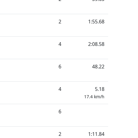
2
1:55.68
4
2:08.58
6
48.22
4
5.18
17.4
km/h
6
2
1:11.84