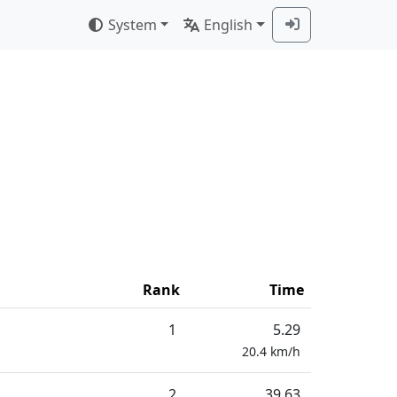
System
English
Rank
Time
1
5.29
20.4
km/h
2
39.63