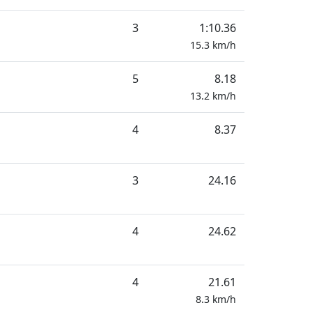
3
1:10.36
15.3
km/h
5
8.18
13.2
km/h
4
8.37
3
24.16
4
24.62
4
21.61
8.3
km/h