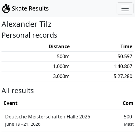
Skate Results
Alexander
Tilz
Personal records
Distance
Time
500
m
50.597
1,000
m
1:40.807
3,000
m
5:27.280
All results
Event
Comp
Deutsche Meisterschaften Halle 2026
500 
June 19 – 21, 2026
Mast